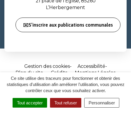
21 place de l’Église, 85260
L’Herbergement
✉️S’inscrire aux publications communales
Gestion des cookies
Accessibilité
Plan du site
Crédits
Mentions Légales
Ce site utilise des traceurs pour fonctionner et obtenir des
Site
statistiques d'utilisation afin améliorer l'utilisation, vous pouvez
réalisé
contrôler ceux que vous souhaitez activer.
par
Tout accepter
Tout refuser
Personnaliser
Inovagora
MENU
RECHERCHER
ACCESSIBILITÉ
(ouverture
dans
un
nouvel