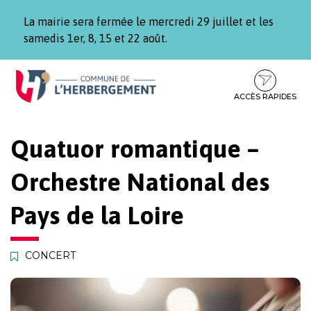
Gestion des traceurs
La mairie sera fermée le mercredi 29 juillet et les
samedis 1er, 8, 15 et 22 août.
Aller
Aller
Aller
à
au
au
la
contenu
pied
ACCÈS RAPIDES
navigation
de
page
Quatuor romantique –
Orchestre National des
Pays de la Loire
CONCERT