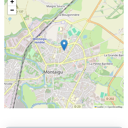
+
−
Leaflet
|
©
OpenStreetMap