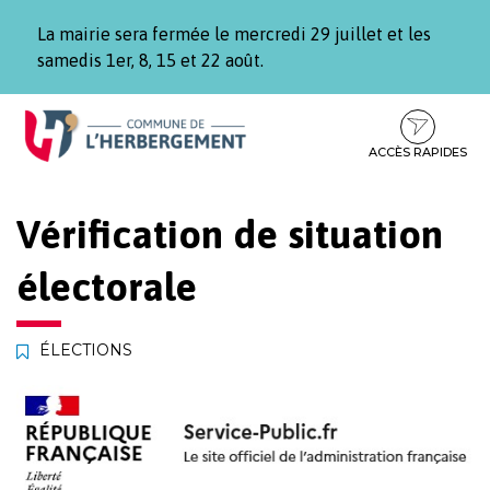
Gestion des traceurs
La mairie sera fermée le mercredi 29 juillet et les
samedis 1er, 8, 15 et 22 août.
Aller
Aller
Aller
à
au
au
la
contenu
pied
ACCÈS RAPIDES
navigation
de
page
Vérification de situation
électorale
ÉLECTIONS