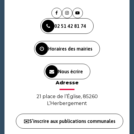
Lien
Lien
Lien
vers
vers
vers
02 51 42 81 74
le
le
la
compte
compte
chaîne
Facebook
Instagram
Youtube
Horaires des mairies
Nous écrire
Adresse
21 place de l’Église, 85260
L’Herbergement
✉️S’inscrire aux publications communales