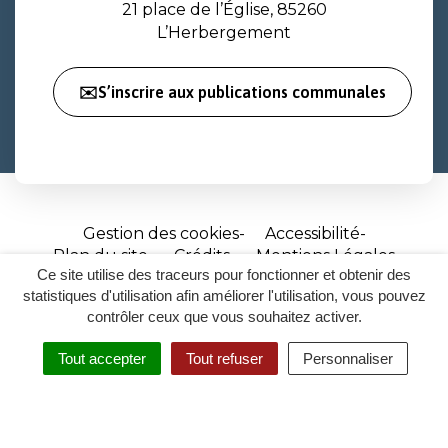
21 place de l’Église, 85260
L’Herbergement
✉️S’inscrire aux publications communales
Gestion des cookies
Accessibilité
Plan du site
Crédits
Mentions Légales
Ce site utilise des traceurs pour fonctionner et obtenir des
Site
statistiques d'utilisation afin améliorer l'utilisation, vous pouvez
réalisé
contrôler ceux que vous souhaitez activer.
par
Tout accepter
Tout refuser
Personnaliser
Inovagora
MENU
RECHERCHER
ACCESSIBILITÉ
(ouverture
dans
un