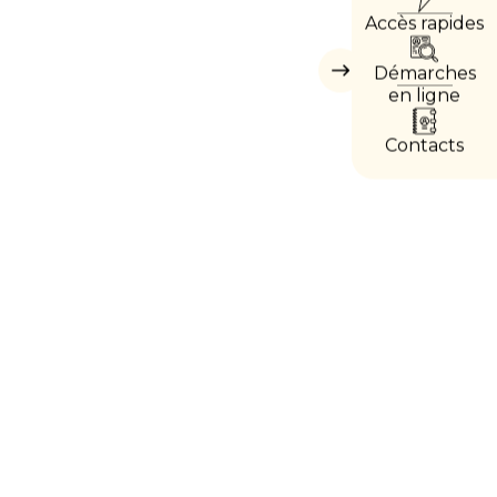
Accès rapides
DIREC
Démarches
Masquer
les
en ligne
accès
directs
Contacts