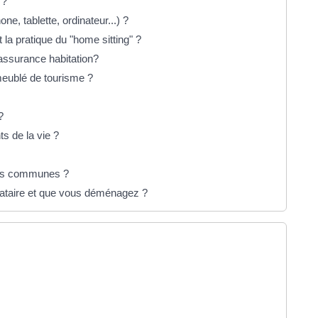
 ?
ne, tablette, ordinateur...) ?
a pratique du "home sitting" ?
'assurance habitation?
meublé de tourisme ?
?
s de la vie ?
ties communes ?
cataire et que vous déménagez ?