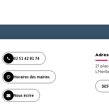
Adres
02 51 42 81 74
21 plac
L’Her
Horaires des mairies
✉️S
Nous écrire