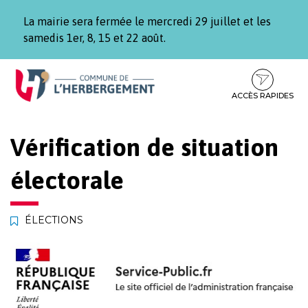
Gestion des traceurs
La mairie sera fermée le mercredi 29 juillet et les
samedis 1er, 8, 15 et 22 août.
Aller
Aller
Aller
à
au
au
la
contenu
pied
ACCÈS RAPIDES
navigation
de
page
Vérification de situation
électorale
ÉLECTIONS