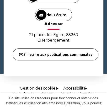
Nous écrire
Adresse
21 place de l’Église, 85260
L’Herbergement
✉️S’inscrire aux publications communales
Gestion des cookies
Accessibilité
Plan du site
Crédits
Mentions Légales
Ce site utilise des traceurs pour fonctionner et obtenir des
Site
statistiques d'utilisation afin améliorer l'utilisation, vous pouvez