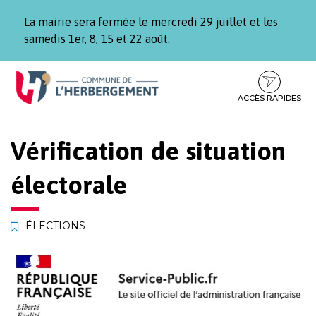
Gestion des traceurs
La mairie sera fermée le mercredi 29 juillet et les
samedis 1er, 8, 15 et 22 août.
Aller
Aller
Aller
à
au
au
la
contenu
pied
ACCÈS RAPIDES
navigation
de
page
Vérification de situation
électorale
ÉLECTIONS