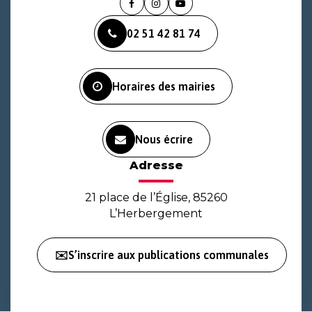
Lien
Lien
Lien
vers
vers
vers
02 51 42 81 74
le
le
la
compte
compte
chaîne
Facebook
Instagram
Youtube
Horaires des mairies
Nous écrire
Adresse
21 place de l’Église, 85260
L’Herbergement
✉️S’inscrire aux publications communales