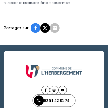
©
Direction de l'information légale et administrative
Partager sur :
Lien
Lien
Lien
vers
vers
vers
02 51 42 81 74
le
le
la
compte
compte
chaîne