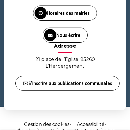
Facebook
Instagram
Youtube
Horaires des mairies
Nous écrire
Adresse
21 place de l’Église, 85260
L’Herbergement
✉️S’inscrire aux publications communales
Gestion des cookies
Accessibilité