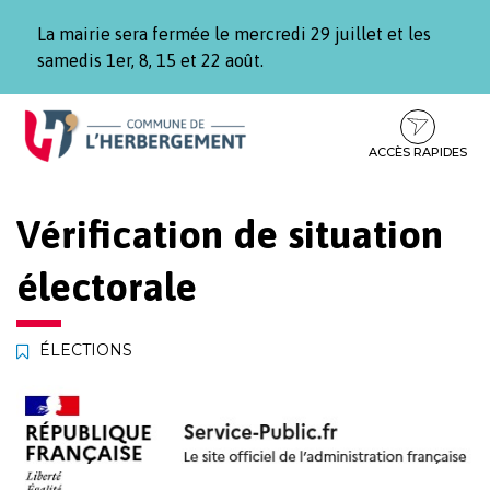
Gestion des traceurs
La mairie sera fermée le mercredi 29 juillet et les
samedis 1er, 8, 15 et 22 août.
Aller
Aller
Aller
à
au
au
la
contenu
pied
ACCÈS RAPIDES
navigation
de
page
Vérification de situation
électorale
ÉLECTIONS