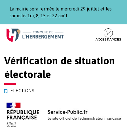
Gestion des traceurs
La mairie sera fermée le mercredi 29 juillet et les
samedis 1er, 8, 15 et 22 août.
Aller
Aller
Aller
à
au
au
la
contenu
pied
ACCÈS RAPIDES
navigation
de
page
Vérification de situation
électorale
ÉLECTIONS