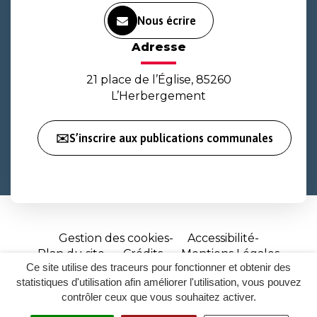
Nous écrire
Adresse
21 place de l’Église, 85260
L’Herbergement
✉️S’inscrire aux publications communales
Gestion des cookies
Accessibilité
Plan du site
Crédits
Mentions Légales
Ce site utilise des traceurs pour fonctionner et obtenir des
Site
statistiques d'utilisation afin améliorer l'utilisation, vous pouvez
réalisé
contrôler ceux que vous souhaitez activer.
par