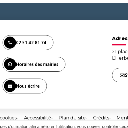
Adres
02 51 42 81 74
21 plac
L’Her
Horaires des mairies
✉️S
Nous écrire
 cookies
Accessibilité
Plan du site
Crédits
Ment
ques d'utilisation afin améliorer l'utilisation, vous pouvez contrôler ceu