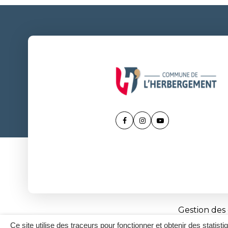
Lien
Lien
Lien
vers
vers
vers
le
le
la
compte
compte
chaîne
Facebook
Instagram
Youtube
Gestion des
Ce site utilise des traceurs pour fonctionner et obtenir des statisti