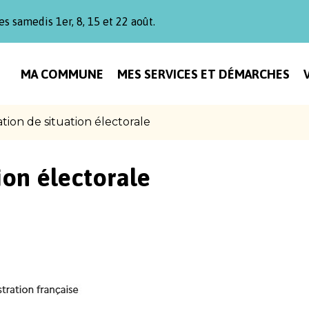
es samedis 1er, 8, 15 et 22 août.
MA COMMUNE
MES SERVICES ET DÉMARCHES
ation de situation électorale
ion électorale