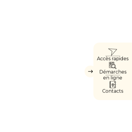
ACCÈ
Accès rapides
DIREC
Démarches
Masquer
les
en ligne
accès
directs
Contacts