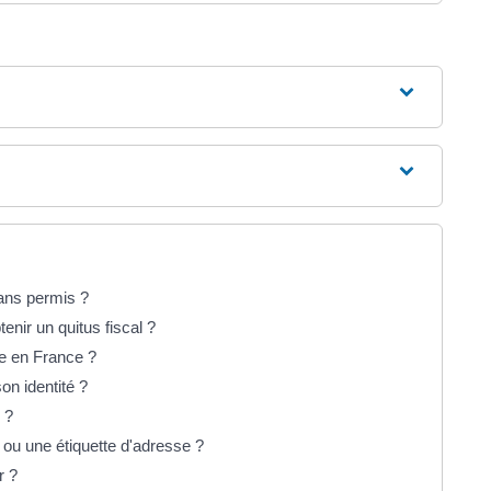
sans permis ?
enir un quitus fiscal ?
le en France ?
on identité ?
 ?
e ou une étiquette d'adresse ?
r ?