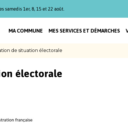
es samedis 1er, 8, 15 et 22 août.
MA COMMUNE
MES SERVICES ET DÉMARCHES
ation de situation électorale
ion électorale