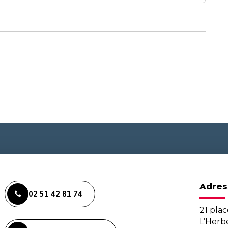
Adres
02 51 42 81 74
21 plac
L’Her