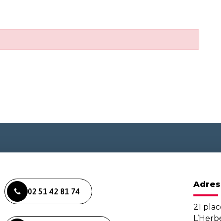
Adres
02 51 42 81 74
21 plac
L’Her