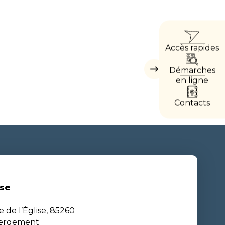
ACCÈ
Accès rapides
DIREC
Démarches
Masquer
les
en ligne
accès
directs
Contacts
se
e de l’Église, 85260
bergement