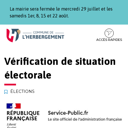
Gestion des traceurs
La mairie sera fermée le mercredi 29 juillet et les
samedis 1er, 8, 15 et 22 août.
Aller
Aller
Aller
à
au
au
la
contenu
pied
ACCÈS RAPIDES
navigation
de
page
Vérification de situation
électorale
ÉLECTIONS