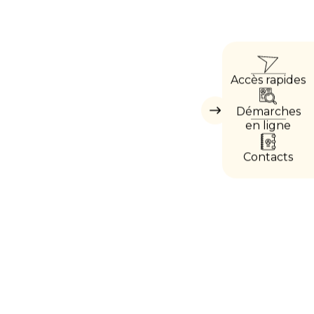
ACCÈ
Accès rapides
DIREC
Démarches
Masquer
les
en ligne
accès
directs
Contacts