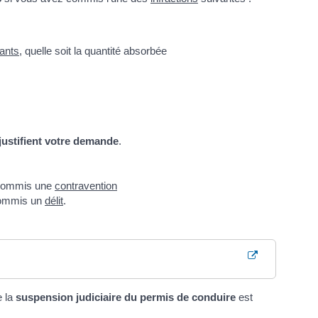
iants
, quelle soit la quantité absorbée
ustifient votre demande
.
 commis une
contravention
commis un
délit
.
 la
suspension judiciaire du permis de conduire
est