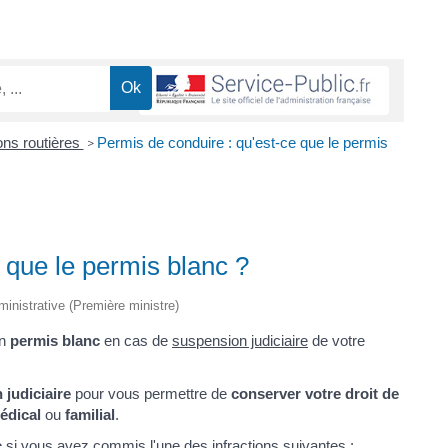
ions routières
Permis de conduire : qu'est-ce que le permis
>
 que le permis blanc ?
dministrative (Première ministre)
un
permis blanc
en cas de
suspension judiciaire
de votre
judiciaire
pour vous permettre de
conserver votre droit de
édical
ou
familial
.
c
si vous avez commis l'une des
infractions
suivantes :