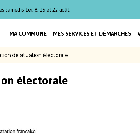
es samedis 1er, 8, 15 et 22 août.
MA COMMUNE
MES SERVICES ET DÉMARCHES
ation de situation électorale
ion électorale