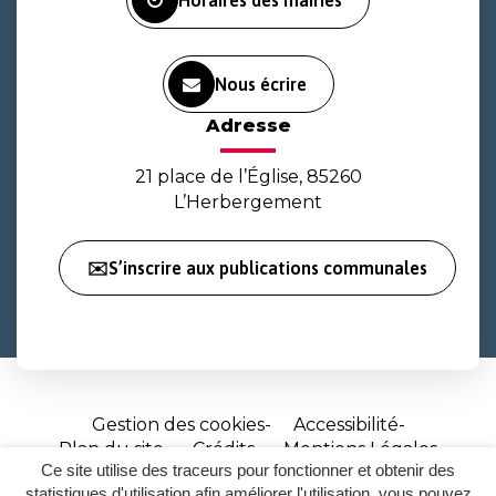
Horaires des mairies
Nous écrire
Adresse
21 place de l’Église, 85260
L’Herbergement
✉️S’inscrire aux publications communales
Gestion des cookies
Accessibilité
Plan du site
Crédits
Mentions Légales
Ce site utilise des traceurs pour fonctionner et obtenir des
Site
statistiques d'utilisation afin améliorer l'utilisation, vous pouvez