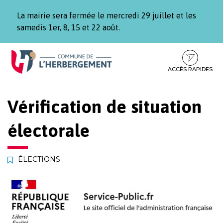
Gestion des traceurs
La mairie sera fermée le mercredi 29 juillet et les
samedis 1er, 8, 15 et 22 août.
Aller
Aller
Aller
à
au
au
la
contenu
pied
ACCÈS RAPIDES
navigation
de
page
Vérification de situation
électorale
ÉLECTIONS