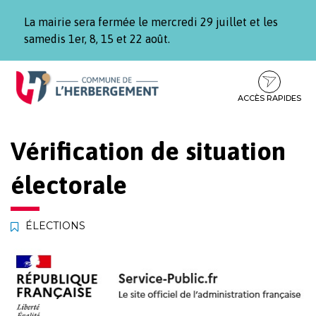
Gestion des traceurs
La mairie sera fermée le mercredi 29 juillet et les
samedis 1er, 8, 15 et 22 août.
Aller
Aller
Aller
à
au
au
la
contenu
pied
ACCÈS RAPIDES
navigation
de
page
Vérification de situation
électorale
ÉLECTIONS