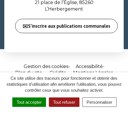
21 place de l’Église, 85260
L’Herbergement
✉️S’inscrire aux publications communales
Gestion des cookies
Accessibilité
Plan du site
Crédits
Mentions Légales
Ce site utilise des traceurs pour fonctionner et obtenir des
Site
statistiques d'utilisation afin améliorer l'utilisation, vous pouvez
réalisé
contrôler ceux que vous souhaitez activer.
par
Tout accepter
Tout refuser
Personnaliser
Inovagora
MENU
RECHERCHER
ACCESSIBILITÉ
(ouverture
dans
un