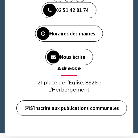
vers
vers
vers
02 51 42 81 74
le
le
la
compte
compte
chaîne
Facebook
Instagram
Youtube
Horaires des mairies
Nous écrire
Adresse
21 place de l’Église, 85260
L’Herbergement
✉️S’inscrire aux publications communales