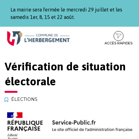
Gestion des traceurs
La mairie sera fermée le mercredi 29 juillet et les
samedis 1er, 8, 15 et 22 août.
Aller
Aller
Aller
à
au
au
la
contenu
pied
ACCÈS RAPIDES
navigation
de
page
Vérification de situation
électorale
ÉLECTIONS