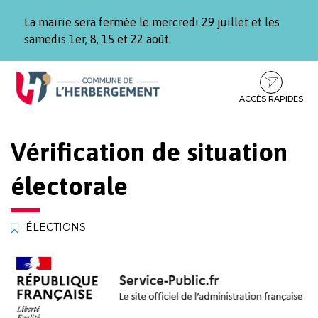
Gestion des traceurs
La mairie sera fermée le mercredi 29 juillet et les
samedis 1er, 8, 15 et 22 août.
Aller
Aller
Aller
à
au
au
la
contenu
pied
ACCÈS RAPIDES
navigation
de
page
Vérification de situation
électorale
ÉLECTIONS