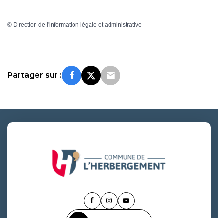
©
Direction de l'information légale et administrative
Partager sur :
Lien
Lien
Lien
vers
vers
vers