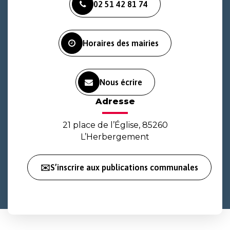
02 51 42 81 74
le
le
la
compte
compte
chaîne
Facebook
Instagram
Youtube
Horaires des mairies
Nous écrire
Adresse
21 place de l’Église, 85260
L’Herbergement
✉️S’inscrire aux publications communales