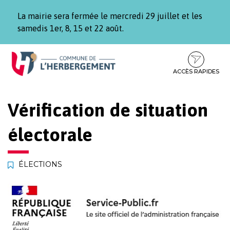
Gestion des traceurs
La mairie sera fermée le mercredi 29 juillet et les
samedis 1er, 8, 15 et 22 août.
Aller
Aller
Aller
à
au
au
la
contenu
pied
ACCÈS RAPIDES
navigation
de
page
Vérification de situation
électorale
ÉLECTIONS