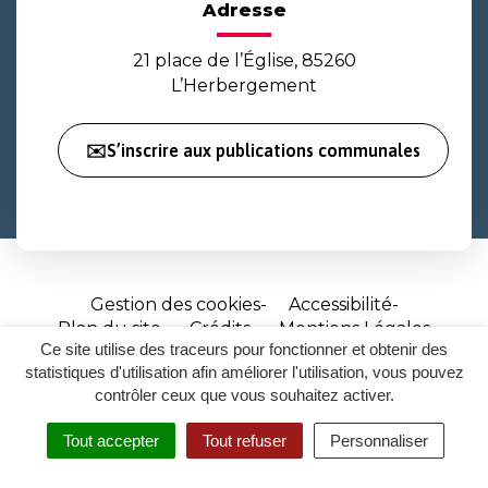
Adresse
21 place de l’Église, 85260
L’Herbergement
✉️S’inscrire aux publications communales
Gestion des cookies
Accessibilité
Plan du site
Crédits
Mentions Légales
Ce site utilise des traceurs pour fonctionner et obtenir des
Site
statistiques d'utilisation afin améliorer l'utilisation, vous pouvez
réalisé
contrôler ceux que vous souhaitez activer.
par
Tout accepter
Tout refuser
Personnaliser
Inovagora
MENU
RECHERCHER
ACCESSIBILITÉ
(ouverture