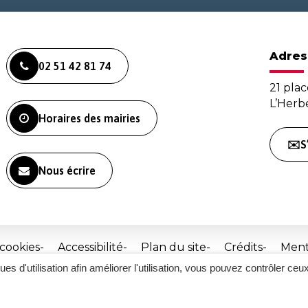
Adres
02 51 42 81 74
21 plac
L’Her
Horaires des mairies
✉️S
Nous écrire
 cookies
Accessibilité
Plan du site
Crédits
Ment
ques d'utilisation afin améliorer l'utilisation, vous pouvez contrôler ceu
Site
réalisé