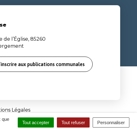
se
e de l’Église, 85260
bergement
’inscrire aux publications communales
ions Légales
x que
Tout accepter
Tout refuser
Personnaliser