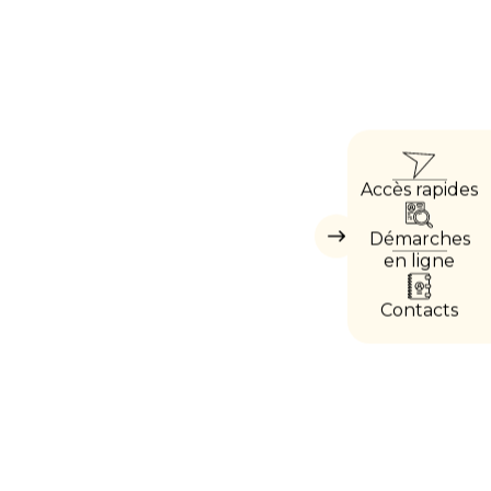
ACCÈ
Accès rapides
DIREC
Démarches
Masquer
les
en ligne
accès
directs
Contacts