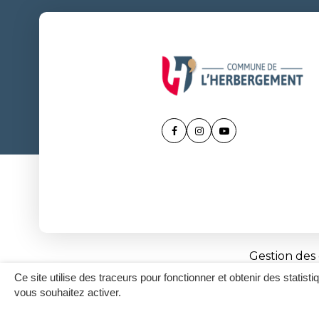
Lien
Lien
Lien
vers
vers
vers
le
le
la
compte
compte
chaîne
Facebook
Instagram
Youtube
Gestion des
Ce site utilise des traceurs pour fonctionner et obtenir des statisti
vous souhaitez activer.