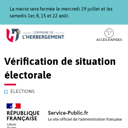
Gestion des traceurs
La mairie sera fermée le mercredi 29 juillet et les
samedis 1er, 8, 15 et 22 août.
Aller
Aller
Aller
à
au
au
la
contenu
pied
ACCÈS RAPIDES
navigation
de
page
Vérification de situation
électorale
ÉLECTIONS