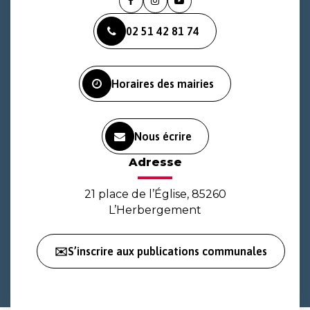
Lien
Lien
Lien
vers
vers
vers
02 51 42 81 74
le
le
la
compte
compte
chaîne
Facebook
Instagram
Youtube
Horaires des mairies
Nous écrire
Adresse
21 place de l’Église, 85260
L’Herbergement
✉️S’inscrire aux publications communales