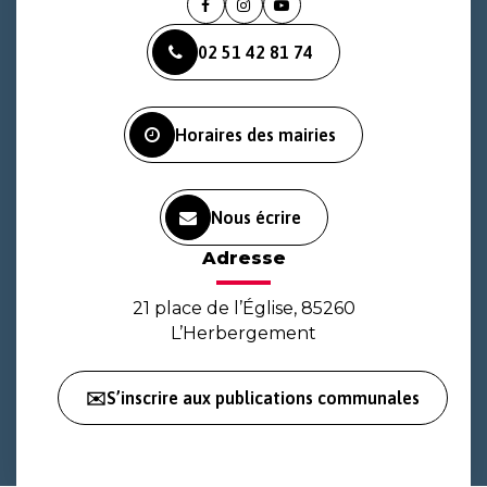
Lien
Lien
Lien
vers
vers
vers
02 51 42 81 74
le
le
la
compte
compte
chaîne
Facebook
Instagram
Youtube
Horaires des mairies
Nous écrire
Adresse
21 place de l’Église, 85260
L’Herbergement
✉️S’inscrire aux publications communales