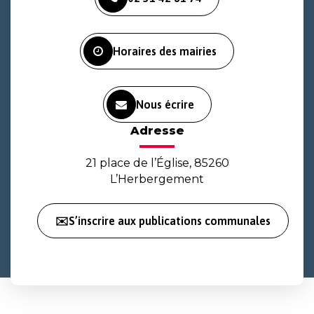
le
le
la
compte
compte
chaîne
Facebook
Instagram
Youtube
Horaires des mairies
Nous écrire
Adresse
21 place de l’Église, 85260
L’Herbergement
✉️S’inscrire aux publications communales