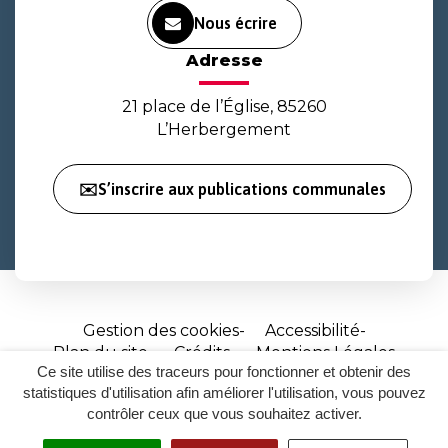
Nous écrire
Adresse
21 place de l’Église, 85260
L’Herbergement
✉️S’inscrire aux publications communales
Gestion des cookies
Accessibilité
Plan du site
Crédits
Mentions Légales
Ce site utilise des traceurs pour fonctionner et obtenir des
Site
statistiques d'utilisation afin améliorer l'utilisation, vous pouvez
réalisé
contrôler ceux que vous souhaitez activer.
par