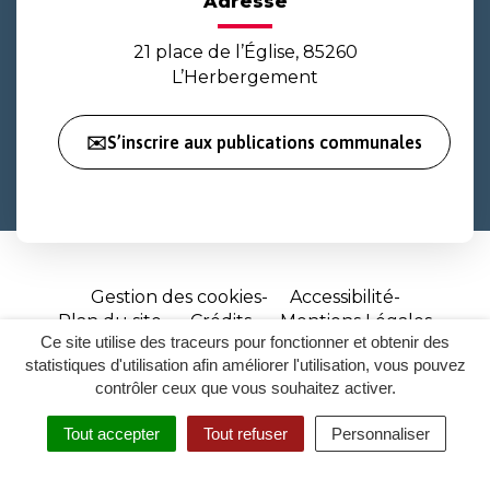
Adresse
21 place de l’Église, 85260
L’Herbergement
✉️S’inscrire aux publications communales
Gestion des cookies
Accessibilité
Plan du site
Crédits
Mentions Légales
Ce site utilise des traceurs pour fonctionner et obtenir des
Site
statistiques d'utilisation afin améliorer l'utilisation, vous pouvez
réalisé
contrôler ceux que vous souhaitez activer.
par
Tout accepter
Tout refuser
Personnaliser
Inovagora
MENU
RECHERCHER
ACCESSIBILITÉ
(ouverture
dans