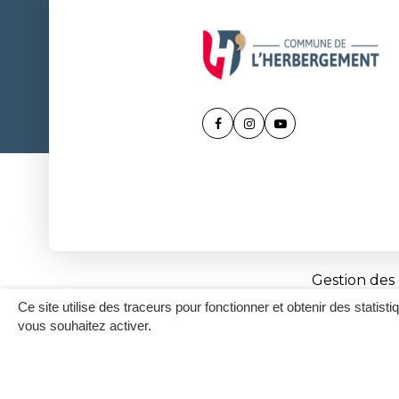
Lien
Lien
Lien
vers
vers
vers
le
le
la
compte
compte
chaîne
Facebook
Instagram
Youtube
Gestion des
Ce site utilise des traceurs pour fonctionner et obtenir des statisti
vous souhaitez activer.