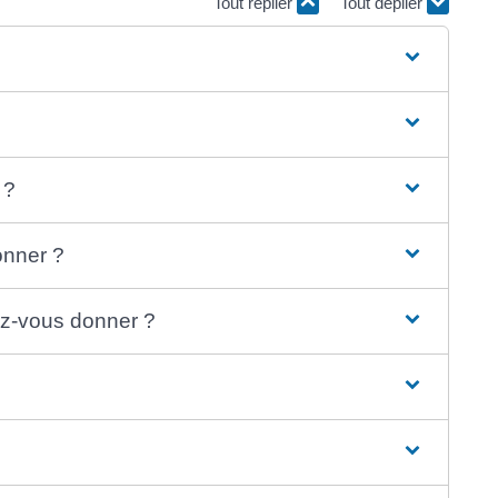
Tout replier
Tout déplier
 ?
onner ?
ez-vous donner ?