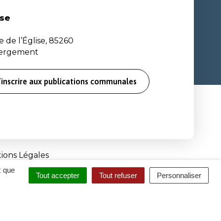
se
e de l’Église, 85260
bergement
’inscrire aux publications communales
ions Légales
x que
Tout accepter
Tout refuser
Personnaliser