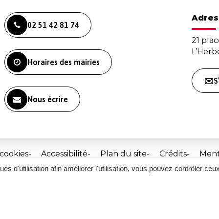
Adres
02 51 42 81 74
21 plac
L’Her
Horaires des mairies
✉️S
Nous écrire
 cookies
Accessibilité
Plan du site
Crédits
Ment
ques d'utilisation afin améliorer l'utilisation, vous pouvez contrôler ceu
Site
réalisé
par
Inovagora