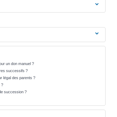
pour un don manuel ?
ires successifs ?
ur légal des parents ?
 ?
 de succession ?