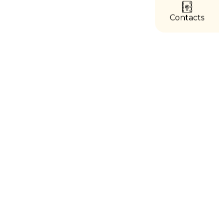
accès
directs
Contacts