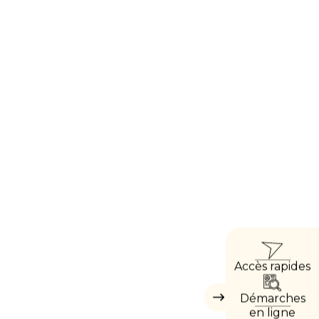
ACCÈ
Accès rapides
DIREC
Démarches
Masquer
les
en ligne