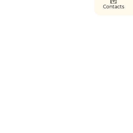
directs
Contacts