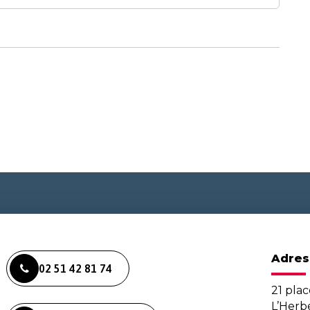
Adres
02 51 42 81 74
21 plac
L’Her