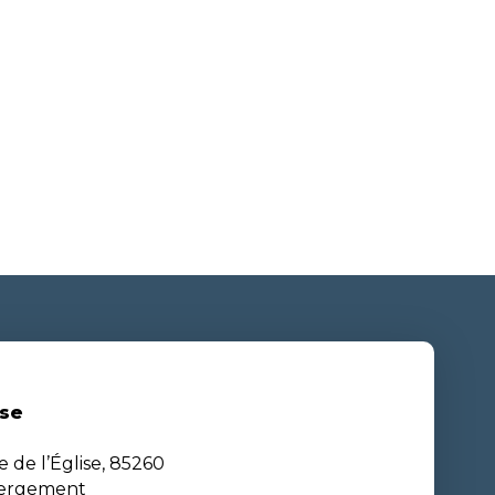
se
e de l’Église, 85260
bergement