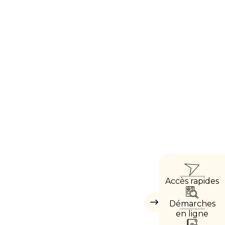
ACCÈ
Accès rapides
DIREC
Démarches
Masquer
les
en ligne
accès