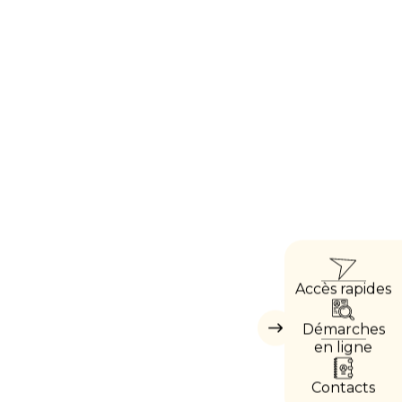
ACCÈ
Accès rapides
DIREC
Démarches
Masquer
les
en ligne
accès
directs
Contacts