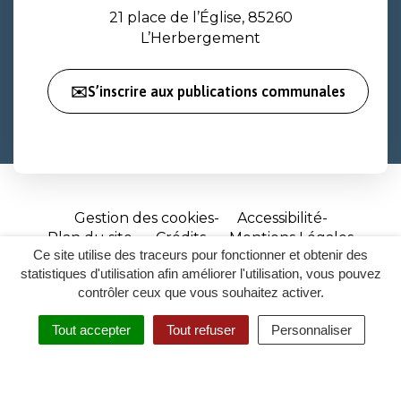
21 place de l’Église, 85260
L’Herbergement
✉️S’inscrire aux publications communales
Gestion des cookies
Accessibilité
Plan du site
Crédits
Mentions Légales
Ce site utilise des traceurs pour fonctionner et obtenir des
Site
statistiques d'utilisation afin améliorer l'utilisation, vous pouvez
réalisé
contrôler ceux que vous souhaitez activer.
par
Tout accepter
Tout refuser
Personnaliser
Inovagora
MENU
RECHERCHER
ACCESSIBILITÉ
(ouverture
dans
un