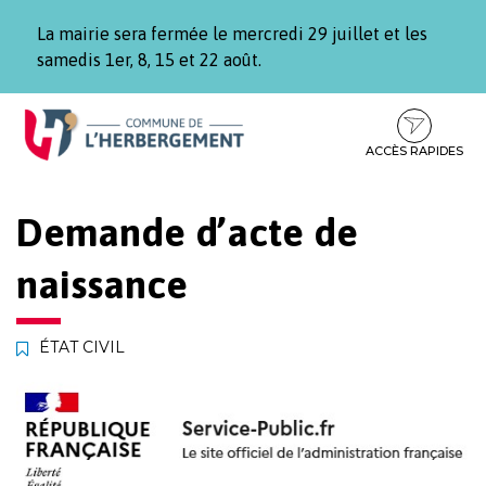
Gestion des traceurs
La mairie sera fermée le mercredi 29 juillet et les
samedis 1er, 8, 15 et 22 août.
Aller
Aller
Aller
à
au
au
la
contenu
pied
ACCÈS RAPIDES
navigation
de
page
Demande d’acte de
naissance
ÉTAT CIVIL