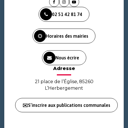
Lien
Lien
Lien
vers
vers
vers
02 51 42 81 74
le
le
la
compte
compte
chaîne
Facebook
Instagram
Youtube
Horaires des mairies
Nous écrire
Adresse
21 place de l’Église, 85260
L’Herbergement
✉️S’inscrire aux publications communales