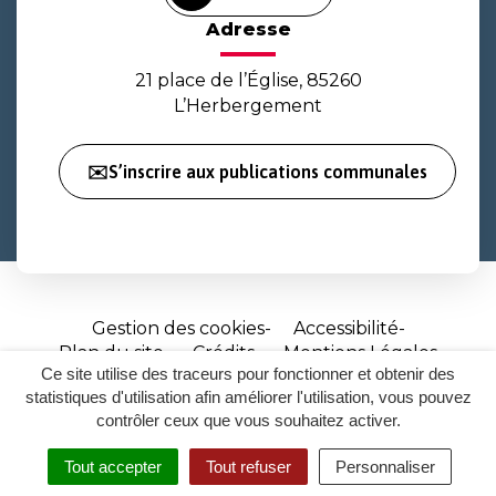
Adresse
21 place de l’Église, 85260
L’Herbergement
✉️S’inscrire aux publications communales
Gestion des cookies
Accessibilité
Plan du site
Crédits
Mentions Légales
Ce site utilise des traceurs pour fonctionner et obtenir des
Site
statistiques d'utilisation afin améliorer l'utilisation, vous pouvez
réalisé
contrôler ceux que vous souhaitez activer.
par
Tout accepter
Tout refuser
Personnaliser
Inovagora
MENU
RECHERCHER
ACCESSIBILITÉ
(ouverture