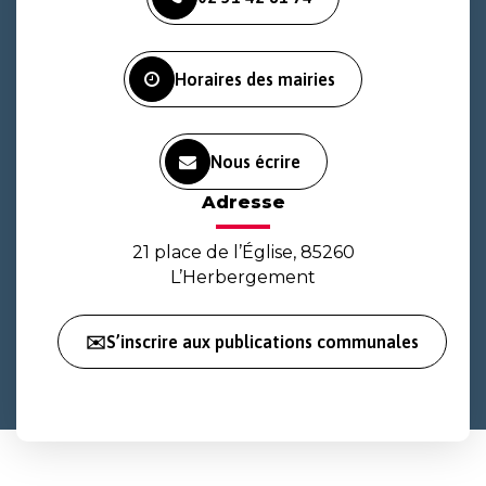
le
le
la
compte
compte
chaîne
Facebook
Instagram
Youtube
Horaires des mairies
Nous écrire
Adresse
21 place de l’Église, 85260
L’Herbergement
✉️S’inscrire aux publications communales