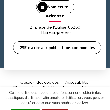
Nous écrire
Adresse
21 place de l’Église, 85260
L’Herbergement
✉️S’inscrire aux publications communales
Gestion des cookies
Accessibilité
Plan du site
Crédits
Mentions Légales
Ce site utilise des traceurs pour fonctionner et obtenir des
Site
statistiques d'utilisation afin améliorer l'utilisation, vous pouvez
réalisé
contrôler ceux que vous souhaitez activer.
par