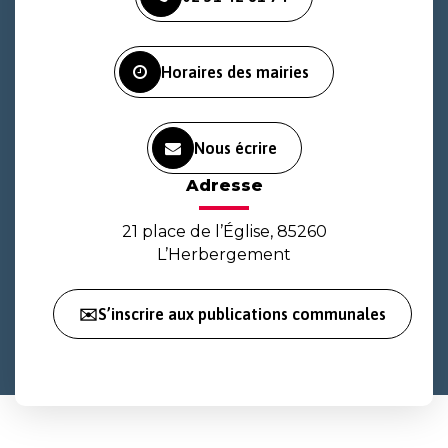
le
le
la
compte
compte
chaîne
Facebook
Instagram
Youtube
Horaires des mairies
Nous écrire
Adresse
21 place de l’Église, 85260
L’Herbergement
✉️S’inscrire aux publications communales