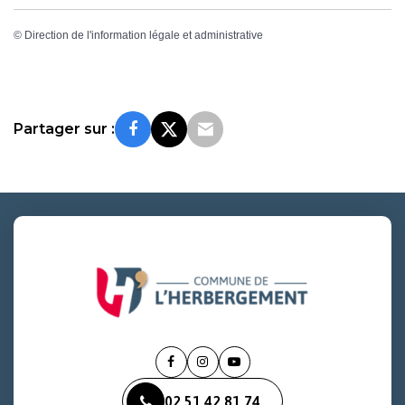
©
Direction de l'information légale et administrative
Partager sur :
Lien
Lien
Lien
vers
vers
vers
02 51 42 81 74