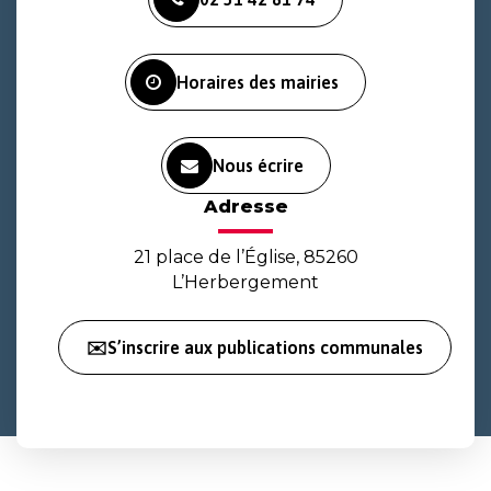
le
le
la
compte
compte
chaîne
Facebook
Instagram
Youtube
Horaires des mairies
Nous écrire
Adresse
21 place de l’Église, 85260
L’Herbergement
✉️S’inscrire aux publications communales