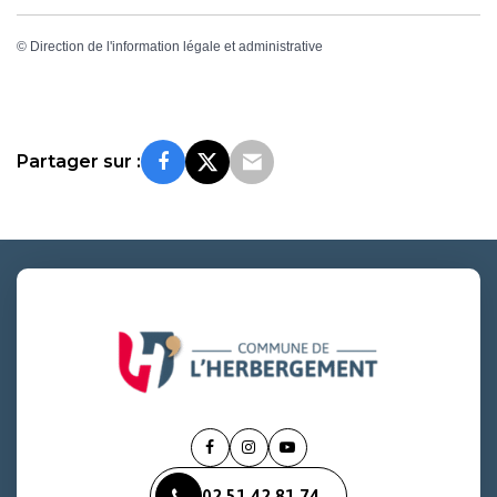
©
Direction de l'information légale et administrative
Partager sur :
Lien
Lien
Lien
vers
vers
vers
02 51 42 81 74