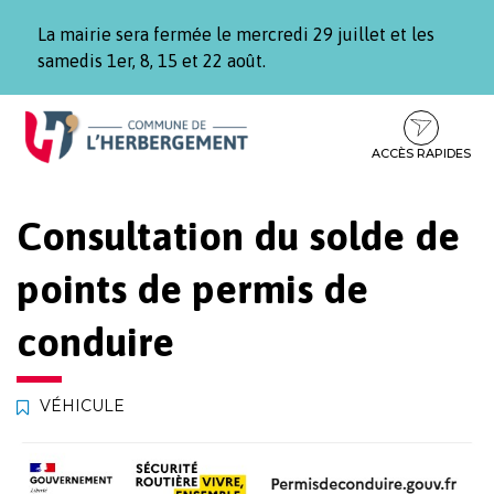
Gestion des traceurs
La mairie sera fermée le mercredi 29 juillet et les
samedis 1er, 8, 15 et 22 août.
Aller
Aller
Aller
à
au
au
la
contenu
pied
ACCÈS RAPIDES
navigation
de
page
Consultation du solde de
points de permis de
conduire
VÉHICULE