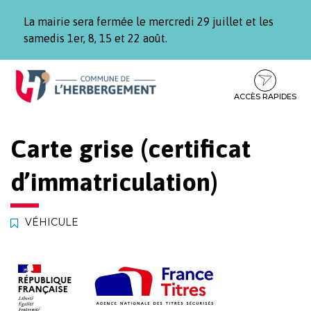
Gestion des traceurs
La mairie sera fermée le mercredi 29 juillet et les
samedis 1er, 8, 15 et 22 août.
Aller
Aller
Aller
à
au
au
la
contenu
pied
ACCÈS RAPIDES
navigation
de
page
Carte grise (certificat
d’immatriculation)
VÉHICULE