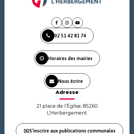
Lien
Lien
Lien
vers
vers
vers
02 51 42 81 74
le
le
la
compte
compte
chaîne
Facebook
Instagram
Youtube
Horaires des mairies
Nous écrire
Adresse
21 place de l’Église, 85260
L’Herbergement
✉️S’inscrire aux publications communales