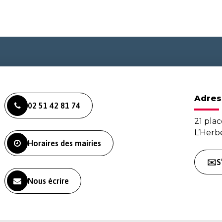
Adres
02 51 42 81 74
21 plac
L’Her
Horaires des mairies
✉️S
Nous écrire