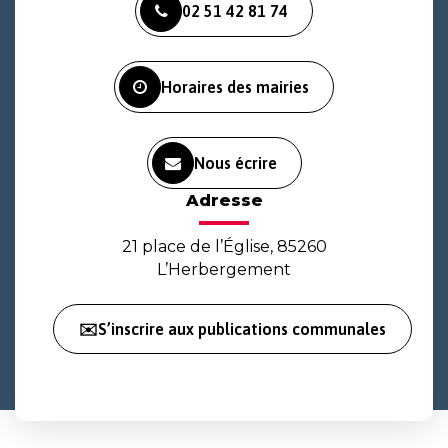
02 51 42 81 74
le
le
la
compte
compte
chaîne
Facebook
Instagram
Youtube
Horaires des mairies
Nous écrire
Adresse
21 place de l’Église, 85260
L’Herbergement
✉️S’inscrire aux publications communales