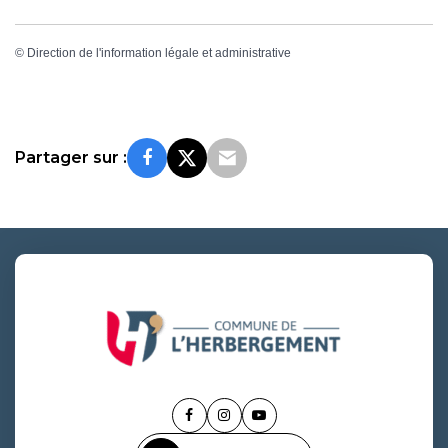
©
Direction de l'information légale et administrative
Partager sur :
Lien
Lien
Lien
vers
vers
vers