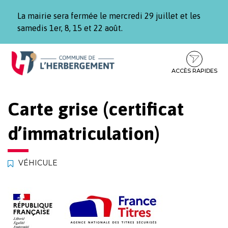
Gestion des traceurs
La mairie sera fermée le mercredi 29 juillet et les
samedis 1er, 8, 15 et 22 août.
Aller
Aller
Aller
à
au
au
la
contenu
pied
ACCÈS RAPIDES
navigation
de
page
Carte grise (certificat
d’immatriculation)
VÉHICULE