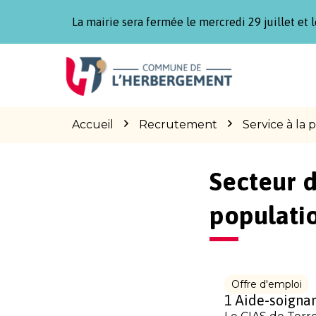
Gestion des traceurs
La mairie sera fermée le mercredi 29 juillet et l
Aller
Aller
Aller
à
au
au
la
contenu
pied
navigation
de
page
Accueil
Recrutement
Service à la 
Secteur d
populati
Offre d'emploi
1 Aide-soignan