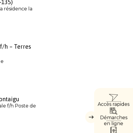
-135)
a résidence la
f/h – Terres
le
ACCÈ
ontaigu
Accès rapides
DIREC
le f/h Poste de
Démarches
Masquer
les
en ligne
accès
directs