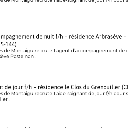
s de Montaigu recrute 1 aide-soignant de jour f/h pour s
ompagnement de nuit f/h – résidence Arbrasève –
25-144)
es de Montaigu recrute 1 agent d’accompagnement de nu
ève Poste non...
t de jour f/h – résidence le Clos du Grenouiller (
s de Montaigu recrute 1 aide-soignant de jour f/h pour s
er...