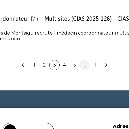
donnateur f/h – Multisites (CIAS 2025-128) – CIAS
es de Montaigu recrute 1 médecin coordonnateur multisi
emps non...
1
2
3
4
5
...
11
Page
Page
précédente
suivante
Adres