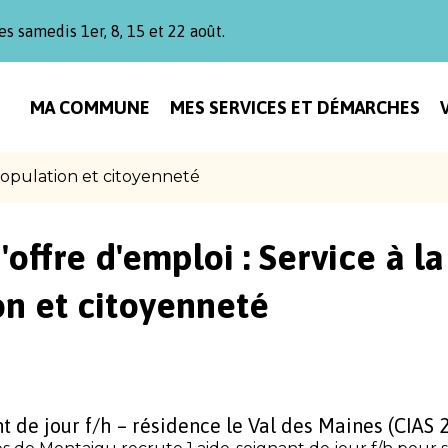
es samedis 1er, 8, 15 et 22 août.
MA COMMUNE
MES SERVICES ET DÉMARCHES
population et citoyenneté
'offre d'emploi :
Service à la
on et citoyenneté
t de jour f/h – résidence le Val des Maines (CIAS 