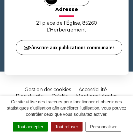
Adresse
21 place de l’Église, 85260
L’Herbergement
✉️S’inscrire aux publications communales
Gestion des cookies
Accessibilité
Plan du site
Crédits
Mentions Légales
Ce site utilise des traceurs pour fonctionner et obtenir des
Site
statistiques d'utilisation afin améliorer l'utilisation, vous pouvez
réalisé
contrôler ceux que vous souhaitez activer.
par
Tout accepter
Tout refuser
Personnaliser
Inovagora
MENU
RECHERCHER
ACCESSIBILITÉ