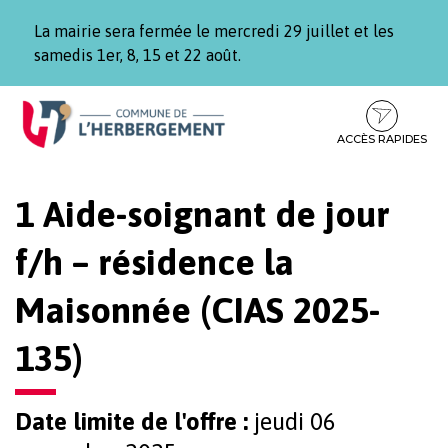
Gestion des traceurs
La mairie sera fermée le mercredi 29 juillet et les
samedis 1er, 8, 15 et 22 août.
Aller
Aller
Aller
à
au
au
la
contenu
pied
ACCÈS RAPIDES
navigation
de
page
1 Aide-soignant de jour
f/h – résidence la
Maisonnée (CIAS 2025-
135)
Date limite de l'offre :
jeudi 06