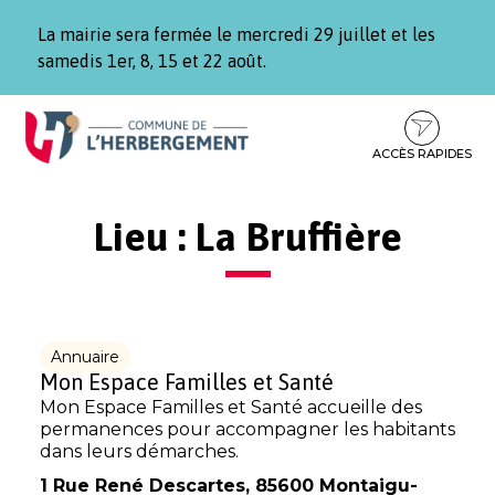
Gestion des traceurs
La mairie sera fermée le mercredi 29 juillet et les
samedis 1er, 8, 15 et 22 août.
Aller
Aller
Aller
à
au
au
la
contenu
pied
ACCÈS RAPIDES
navigation
de
page
Lieu :
La Bruffière
Annuaire
Mon Espace Familles et Santé
Mon Espace Familles et Santé accueille des
permanences pour accompagner les habitants
dans leurs démarches.
1 Rue René Descartes, 85600 Montaigu-