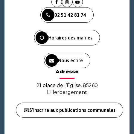
Lien
Lien
Lien
vers
vers
vers
02 51 42 81 74
le
le
la
compte
compte
chaîne
Facebook
Instagram
Youtube
Horaires des mairies
Nous écrire
Adresse
21 place de l’Église, 85260
L’Herbergement
✉️S’inscrire aux publications communales