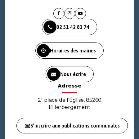
Lien
Lien
Lien
vers
vers
vers
02 51 42 81 74
le
le
la
compte
compte
chaîne
Facebook
Instagram
Youtube
Horaires des mairies
Nous écrire
Adresse
21 place de l’Église, 85260
L’Herbergement
✉️S’inscrire aux publications communales