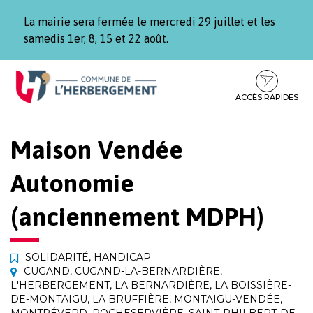
Gestion des traceurs
La mairie sera fermée le mercredi 29 juillet et les
samedis 1er, 8, 15 et 22 août.
Aller
Aller
Aller
à
au
au
la
contenu
pied
ACCÈS RAPIDES
navigation
de
page
Maison Vendée
Autonomie
(anciennement MDPH)
SOLIDARITÉ
,
HANDICAP
CUGAND
,
CUGAND-LA-BERNARDIÈRE
,
L'HERBERGEMENT
,
LA BERNARDIÈRE
,
LA BOISSIÈRE-
DE-MONTAIGU
,
LA BRUFFIÈRE
,
MONTAIGU-VENDÉE
,