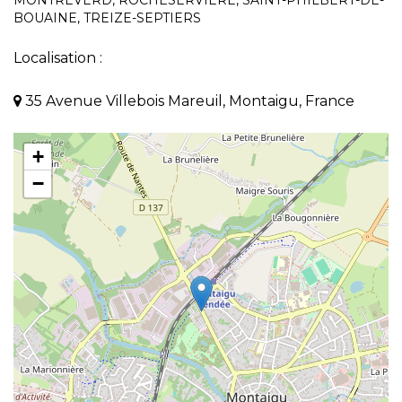
MONTRÉVERD
,
ROCHESERVIÈRE
,
SAINT-PHILBERT-DE-
BOUAINE
,
TREIZE-SEPTIERS
Localisation :
35 Avenue Villebois Mareuil, Montaigu, France
+
−