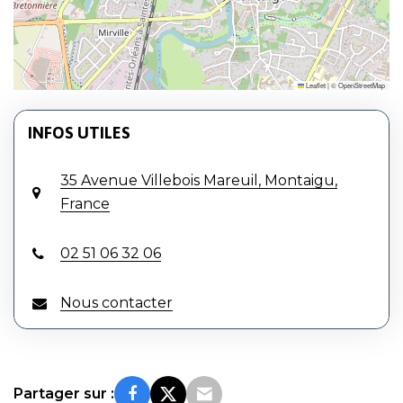
Leaflet
|
©
OpenStreetMap
INFOS UTILES
35 Avenue Villebois Mareuil, Montaigu,
France
02 51 06 32 06
Nous contacter
Partager sur :