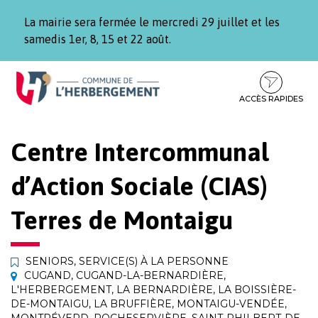
Gestion des traceurs
La mairie sera fermée le mercredi 29 juillet et les
samedis 1er, 8, 15 et 22 août.
Aller
Aller
Aller
à
au
au
la
contenu
pied
ACCÈS RAPIDES
navigation
de
page
Centre Intercommunal
d’Action Sociale (CIAS)
Terres de Montaigu
SENIORS
,
SERVICE(S) À LA PERSONNE
CUGAND
,
CUGAND-LA-BERNARDIÈRE
,
L'HERBERGEMENT
,
LA BERNARDIÈRE
,
LA BOISSIÈRE-
DE-MONTAIGU
,
LA BRUFFIÈRE
,
MONTAIGU-VENDÉE
,