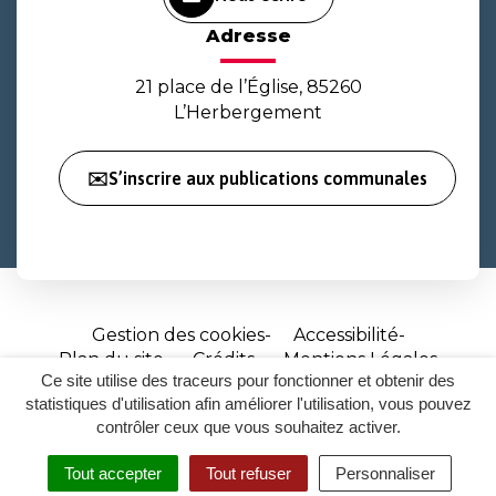
Adresse
21 place de l’Église, 85260
L’Herbergement
✉️S’inscrire aux publications communales
Gestion des cookies
Accessibilité
Plan du site
Crédits
Mentions Légales
Ce site utilise des traceurs pour fonctionner et obtenir des
Site
statistiques d'utilisation afin améliorer l'utilisation, vous pouvez
réalisé
contrôler ceux que vous souhaitez activer.
par
Tout accepter
Tout refuser
Personnaliser
Inovagora
MENU
RECHERCHER
ACCESSIBILITÉ