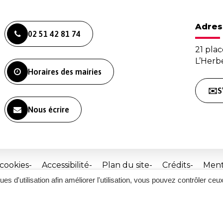
Adres
02 51 42 81 74
21 plac
L’Her
Horaires des mairies
✉️S
Nous écrire
 cookies
Accessibilité
Plan du site
Crédits
Ment
ques d'utilisation afin améliorer l'utilisation, vous pouvez contrôler ceu
Site
réalisé
par
Inovagora