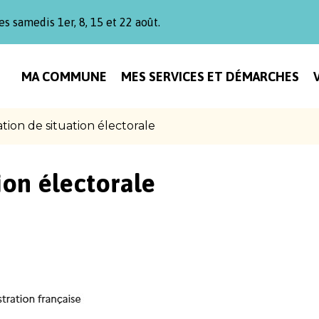
es samedis 1er, 8, 15 et 22 août.
MA COMMUNE
MES SERVICES ET DÉMARCHES
ation de situation électorale
ion électorale