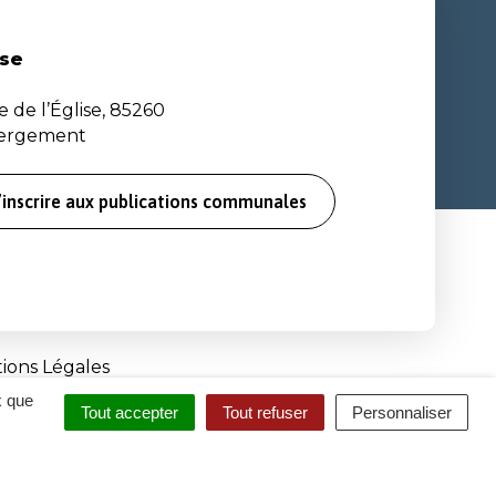
se
e de l’Église, 85260
bergement
’inscrire aux publications communales
ions Légales
x que
Tout accepter
Tout refuser
Personnaliser