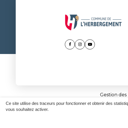
Lien
Lien
Lien
vers
vers
vers
le
le
la
compte
compte
chaîne
Facebook
Instagram
Youtube
Gestion des
Ce site utilise des traceurs pour fonctionner et obtenir des statisti
vous souhaitez activer.