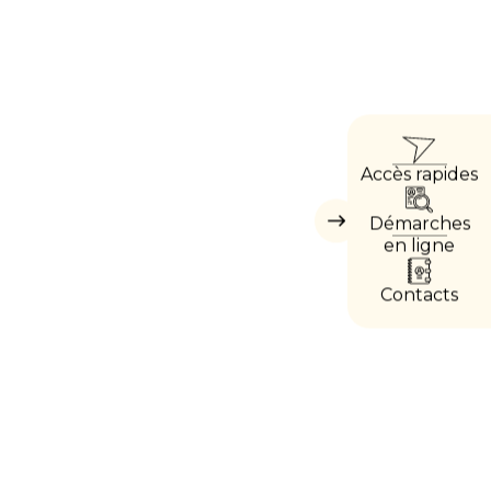
ACCÈ
Accès rapides
DIREC
Démarches
Masquer
les
en ligne
accès
directs
Contacts