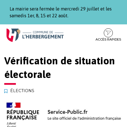
Gestion des traceurs
La mairie sera fermée le mercredi 29 juillet et les
samedis 1er, 8, 15 et 22 août.
Aller
Aller
Aller
à
au
au
la
contenu
pied
ACCÈS RAPIDES
navigation
de
page
Vérification de situation
électorale
ÉLECTIONS