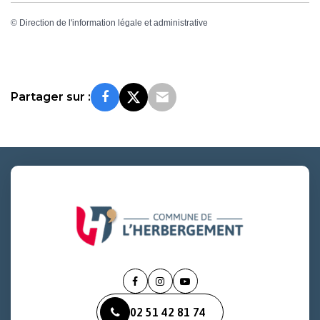
©
Direction de l'information légale et administrative
Partager sur :
Lien
Lien
Lien
vers
vers
vers
02 51 42 81 74
le
le
la