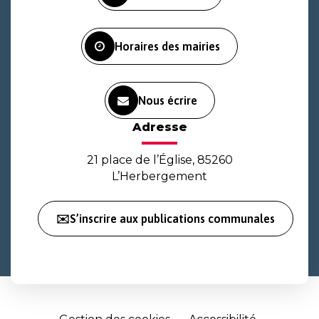
compte
compte
chaîne
Facebook
Instagram
Youtube
Horaires des mairies
Nous écrire
Adresse
21 place de l’Église, 85260
L’Herbergement
✉️S’inscrire aux publications communales