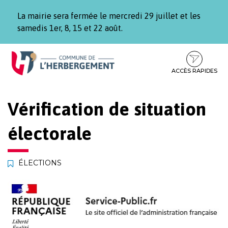
Gestion des traceurs
La mairie sera fermée le mercredi 29 juillet et les
samedis 1er, 8, 15 et 22 août.
Aller
Aller
Aller
à
au
au
la
contenu
pied
ACCÈS RAPIDES
navigation
de
page
Vérification de situation
électorale
ÉLECTIONS