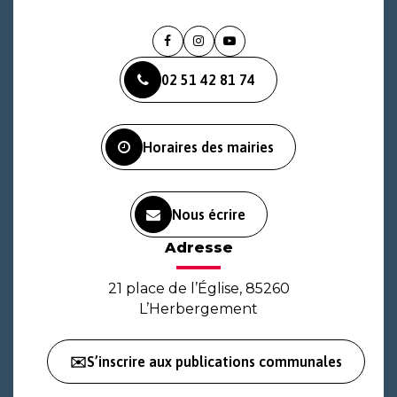
Lien
Lien
Lien
vers
vers
vers
02 51 42 81 74
le
le
la
compte
compte
chaîne
Facebook
Instagram
Youtube
Horaires des mairies
Nous écrire
Adresse
21 place de l’Église, 85260
L’Herbergement
✉️S’inscrire aux publications communales