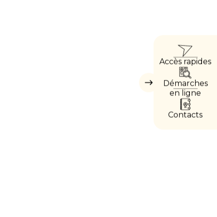
ACCÈ
Accès rapides
DIREC
Démarches
Masquer
les
en ligne
accès
directs
Contacts