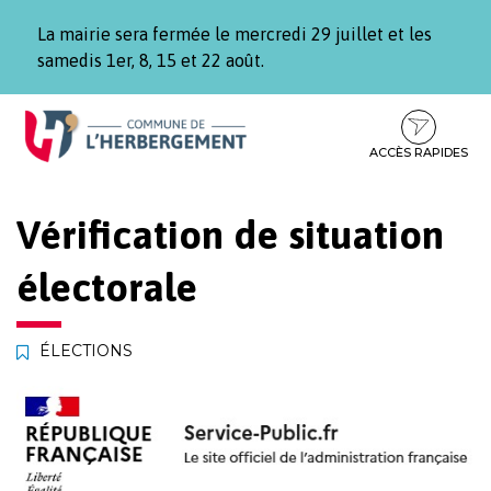
Gestion des traceurs
La mairie sera fermée le mercredi 29 juillet et les
samedis 1er, 8, 15 et 22 août.
Aller
Aller
Aller
à
au
au
la
contenu
pied
ACCÈS RAPIDES
navigation
de
page
Vérification de situation
électorale
ÉLECTIONS