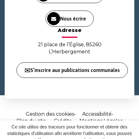
Nous écrire
Adresse
21 place de l’Église, 85260
L’Herbergement
✉️S’inscrire aux publications communales
Gestion des cookies
Accessibilité
Plan du site
Crédits
Mentions Légales
Ce site utilise des traceurs pour fonctionner et obtenir des
Site
statistiques d'utilisation afin améliorer l'utilisation, vous pouvez