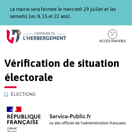
Gestion des traceurs
La mairie sera fermée le mercredi 29 juillet et les
samedis 1er, 8, 15 et 22 août.
Aller
Aller
Aller
à
au
au
la
contenu
pied
ACCÈS RAPIDES
navigation
de
page
Vérification de situation
électorale
ÉLECTIONS