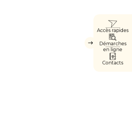
ACCÈ
Accès rapides
DIREC
Démarches
Masquer
les
en ligne
accès
directs
Contacts