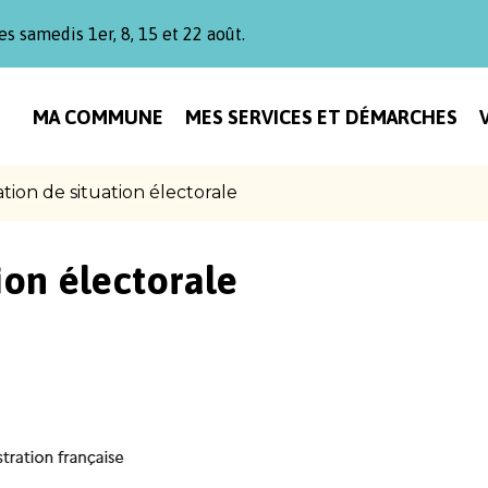
es samedis 1er, 8, 15 et 22 août.
MA COMMUNE
MES SERVICES ET DÉMARCHES
ation de situation électorale
ion électorale